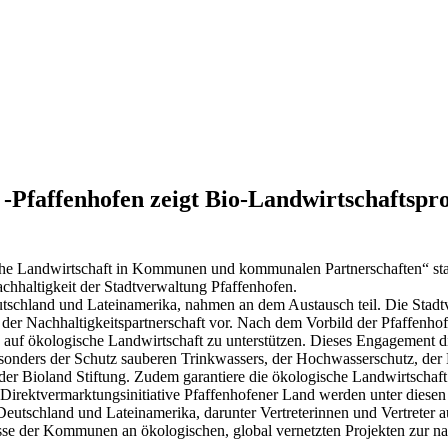
 -Pfaffenhofen zeigt Bio-Landwirtschaftspro
e Landwirtschaft in Kommunen und kommunalen Partnerschaften“ statt
haltigkeit der Stadtverwaltung Pfaffenhofen.
tschland und Lateinamerika, nahmen an dem Austausch teil. Die Stadtv
 der Nachhaltigkeitspartnerschaft vor. Nach dem Vorbild der Pfaffenho
auf ökologische Landwirtschaft zu unterstützen. Dieses Engagement d
onders der Schutz sauberen Trinkwassers, der Hochwasserschutz, der E
der Bioland Stiftung. Zudem garantiere die ökologische Landwirtschaf
 Direktvermarktungsinitiative Pfaffenhofener Land werden unter diesen
 Deutschland und Lateinamerika, darunter Vertreterinnen und Vertreter
sse der Kommunen an ökologischen, global vernetzten Projekten zur na