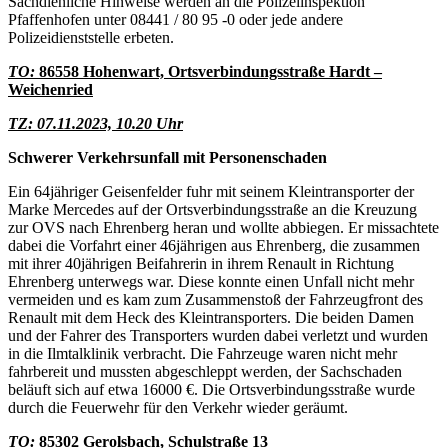
Sachdienliche Hinweise werden an die Polizeiinspektion
Pfaffenhofen unter 08441 / 80 95 -0 oder jede andere
Polizeidienststelle erbeten.
TO:
86558 Hohenwart, Ortsverbindungsstraße Hardt –
Weichenried
TZ: 07.11.2023, 10.20 Uhr
Schwerer Verkehrsunfall mit Personenschaden
Ein 64jähriger Geisenfelder fuhr mit seinem Kleintransporter der
Marke Mercedes auf der Ortsverbindungsstraße an die Kreuzung
zur OVS nach Ehrenberg heran und wollte abbiegen. Er missachtete
dabei die Vorfahrt einer 46jährigen aus Ehrenberg, die zusammen
mit ihrer 40jährigen Beifahrerin in ihrem Renault in Richtung
Ehrenberg unterwegs war. Diese konnte einen Unfall nicht mehr
vermeiden und es kam zum Zusammenstoß der Fahrzeugfront des
Renault mit dem Heck des Kleintransporters. Die beiden Damen
und der Fahrer des Transporters wurden dabei verletzt und wurden
in die Ilmtalklinik verbracht. Die Fahrzeuge waren nicht mehr
fahrbereit und mussten abgeschleppt werden, der Sachschaden
beläuft sich auf etwa 16000 €. Die Ortsverbindungsstraße wurde
durch die Feuerwehr für den Verkehr wieder geräumt.
TO:
85302 Gerolsbach, Schulstraße 13