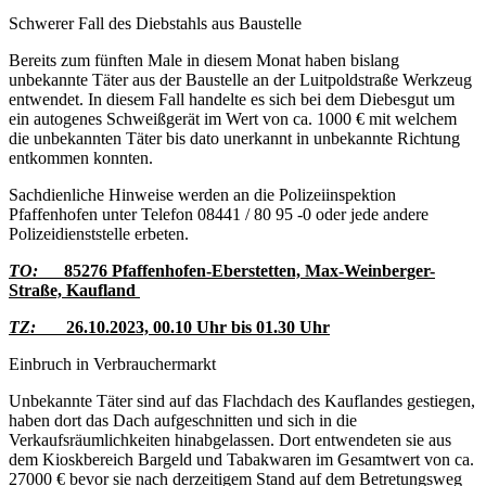
Schwerer Fall des Diebstahls aus Baustelle
Bereits zum fünften Male in diesem Monat haben bislang
unbekannte Täter aus der Baustelle an der Luitpoldstraße Werkzeug
entwendet. In diesem Fall handelte es sich bei dem Diebesgut um
ein autogenes Schweißgerät im Wert von ca. 1000 € mit welchem
die unbekannten Täter bis dato unerkannt in unbekannte Richtung
entkommen konnten.
Sachdienliche Hinweise werden an die Polizeiinspektion
Pfaffenhofen unter Telefon 08441 / 80 95 -0 oder jede andere
Polizeidienststelle erbeten.
TO:
85276 Pfaffenhofen-Eberstetten, Max-Weinberger-
Straße, Kaufland
TZ:
26.10.2023, 00.10 Uhr bis 01.30 Uhr
Einbruch in Verbrauchermarkt
Unbekannte Täter sind auf das Flachdach des Kauflandes gestiegen,
haben dort das Dach aufgeschnitten und sich in die
Verkaufsräumlichkeiten hinabgelassen. Dort entwendeten sie aus
dem Kioskbereich Bargeld und Tabakwaren im Gesamtwert von ca.
27000 € bevor sie nach derzeitigem Stand auf dem Betretungsweg