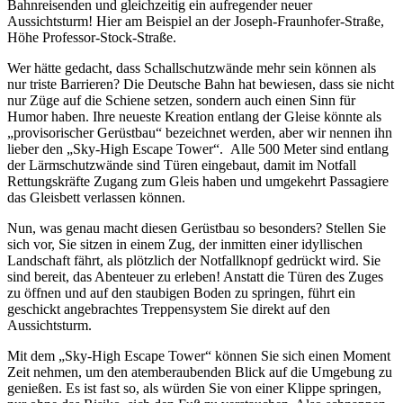
Bahnreisenden und gleichzeitig ein aufregender neuer
Aussichtsturm! Hier am Beispiel an der Joseph-Fraunhofer-Straße,
Höhe Professor-Stock-Straße.
Wer hätte gedacht, dass Schallschutzwände mehr sein können als
nur triste Barrieren? Die Deutsche Bahn hat bewiesen, dass sie nicht
nur Züge auf die Schiene setzen, sondern auch einen Sinn für
Humor haben. Ihre neueste Kreation entlang der Gleise könnte als
„provisorischer Gerüstbau“ bezeichnet werden, aber wir nennen ihn
lieber den „Sky-High Escape Tower“. Alle 500 Meter sind entlang
der Lärmschutzwände sind Türen eingebaut, damit im Notfall
Rettungskräfte Zugang zum Gleis haben und umgekehrt Passagiere
das Gleisbett verlassen können.
Nun, was genau macht diesen Gerüstbau so besonders? Stellen Sie
sich vor, Sie sitzen in einem Zug, der inmitten einer idyllischen
Landschaft fährt, als plötzlich der Notfallknopf gedrückt wird. Sie
sind bereit, das Abenteuer zu erleben! Anstatt die Türen des Zuges
zu öffnen und auf den staubigen Boden zu springen, führt ein
geschickt angebrachtes Treppensystem Sie direkt auf den
Aussichtsturm.
Mit dem „Sky-High Escape Tower“ können Sie sich einen Moment
Zeit nehmen, um den atemberaubenden Blick auf die Umgebung zu
genießen. Es ist fast so, als würden Sie von einer Klippe springen,