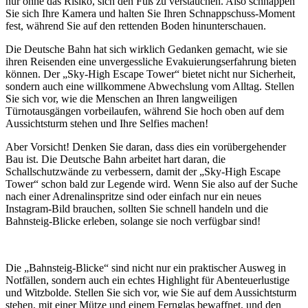
nur ohne das Risiko, sich den Fuß zu verstauchen. Also schnappen
Sie sich Ihre Kamera und halten Sie Ihren Schnappschuss-Moment
fest, während Sie auf den rettenden Boden hinunterschauen.
Die Deutsche Bahn hat sich wirklich Gedanken gemacht, wie sie
ihren Reisenden eine unvergessliche Evakuierungserfahrung bieten
können. Der „Sky-High Escape Tower“ bietet nicht nur Sicherheit,
sondern auch eine willkommene Abwechslung vom Alltag. Stellen
Sie sich vor, wie die Menschen an Ihren langweiligen
Türnotausgängen vorbeilaufen, während Sie hoch oben auf dem
Aussichtsturm stehen und Ihre Selfies machen!
Aber Vorsicht! Denken Sie daran, dass dies ein vorübergehender
Bau ist. Die Deutsche Bahn arbeitet hart daran, die
Schallschutzwände zu verbessern, damit der „Sky-High Escape
Tower“ schon bald zur Legende wird. Wenn Sie also auf der Suche
nach einer Adrenalinspritze sind oder einfach nur ein neues
Instagram-Bild brauchen, sollten Sie schnell handeln und die
Bahnsteig-Blicke erleben, solange sie noch verfügbar sind!
Die „Bahnsteig-Blicke“ sind nicht nur ein praktischer Ausweg in
Notfällen, sondern auch ein echtes Highlight für Abenteuerlustige
und Witzbolde. Stellen Sie sich vor, wie Sie auf dem Aussichtsturm
stehen, mit einer Mütze und einem Fernglas bewaffnet, und den