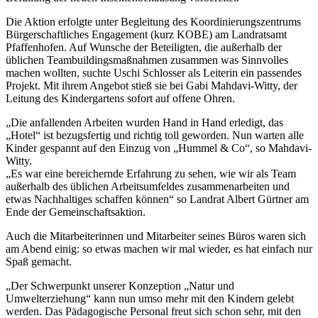
Die Aktion erfolgte unter Begleitung des Koordinierungszentrums
Bürgerschaftliches Engagement (kurz KOBE) am Landratsamt
Pfaffenhofen. Auf Wunsche der Beteiligten, die außerhalb der
üblichen Teambuildingsmaßnahmen zusammen was Sinnvolles
machen wollten, suchte Uschi Schlosser als Leiterin ein passendes
Projekt. Mit ihrem Angebot stieß sie bei Gabi Mahdavi-Witty, der
Leitung des Kindergartens sofort auf offene Ohren.
„Die anfallenden Arbeiten wurden Hand in Hand erledigt, das
„Hotel“ ist bezugsfertig und richtig toll geworden. Nun warten alle
Kinder gespannt auf den Einzug von „Hummel & Co“, so Mahdavi-
Witty.
„Es war eine bereichernde Erfahrung zu sehen, wie wir als Team
außerhalb des üblichen Arbeitsumfeldes zusammenarbeiten und
etwas Nachhaltiges schaffen können“ so Landrat Albert Gürtner am
Ende der Gemeinschaftsaktion.
Auch die Mitarbeiterinnen und Mitarbeiter seines Büros waren sich
am Abend einig: so etwas machen wir mal wieder, es hat einfach nur
Spaß gemacht.
„Der Schwerpunkt unserer Konzeption „Natur und
Umwelterziehung“ kann nun umso mehr mit den Kindern gelebt
werden. Das Pädagogische Personal freut sich schon sehr, mit den