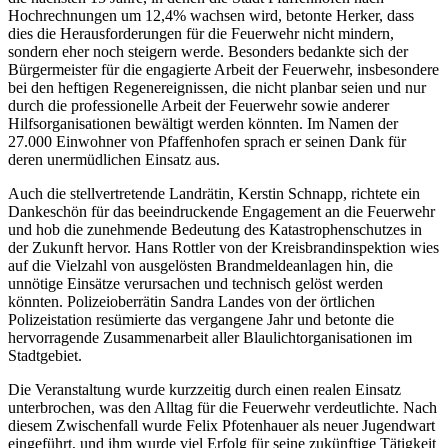
Hochrechnungen um 12,4% wachsen wird, betonte Herker, dass
dies die Herausforderungen für die Feuerwehr nicht mindern,
sondern eher noch steigern werde. Besonders bedankte sich der
Bürgermeister für die engagierte Arbeit der Feuerwehr, insbesondere
bei den heftigen Regenereignissen, die nicht planbar seien und nur
durch die professionelle Arbeit der Feuerwehr sowie anderer
Hilfsorganisationen bewältigt werden könnten. Im Namen der
27.000 Einwohner von Pfaffenhofen sprach er seinen Dank für
deren unermüdlichen Einsatz aus.
Auch die stellvertretende Landrätin, Kerstin Schnapp, richtete ein
Dankeschön für das beeindruckende Engagement an die Feuerwehr
und hob die zunehmende Bedeutung des Katastrophenschutzes in
der Zukunft hervor. Hans Rottler von der Kreisbrandinspektion wies
auf die Vielzahl von ausgelösten Brandmeldeanlagen hin, die
unnötige Einsätze verursachen und technisch gelöst werden
könnten. Polizeioberrätin Sandra Landes von der örtlichen
Polizeistation resümierte das vergangene Jahr und betonte die
hervorragende Zusammenarbeit aller Blaulichtorganisationen im
Stadtgebiet.
Die Veranstaltung wurde kurzzeitig durch einen realen Einsatz
unterbrochen, was den Alltag für die Feuerwehr verdeutlichte. Nach
diesem Zwischenfall wurde Felix Pfotenhauer als neuer Jugendwart
eingeführt, und ihm wurde viel Erfolg für seine zukünftige Tätigkeit