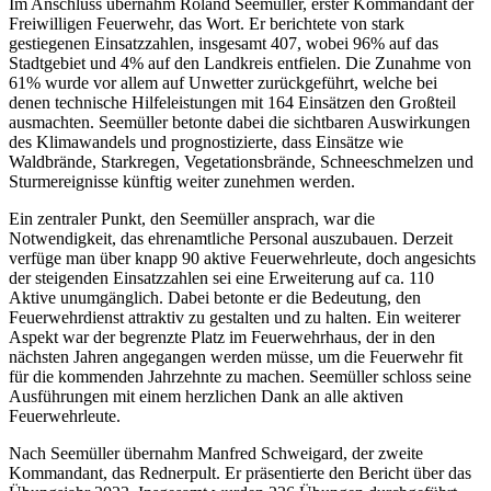
Im Anschluss übernahm Roland Seemüller, erster Kommandant der
Freiwilligen Feuerwehr, das Wort. Er berichtete von stark
gestiegenen Einsatzzahlen, insgesamt 407, wobei 96% auf das
Stadtgebiet und 4% auf den Landkreis entfielen. Die Zunahme von
61% wurde vor allem auf Unwetter zurückgeführt, welche bei
denen technische Hilfeleistungen mit 164 Einsätzen den Großteil
ausmachten. Seemüller betonte dabei die sichtbaren Auswirkungen
des Klimawandels und prognostizierte, dass Einsätze wie
Waldbrände, Starkregen, Vegetationsbrände, Schneeschmelzen und
Sturmereignisse künftig weiter zunehmen werden.
Ein zentraler Punkt, den Seemüller ansprach, war die
Notwendigkeit, das ehrenamtliche Personal auszubauen. Derzeit
verfüge man über knapp 90 aktive Feuerwehrleute, doch angesichts
der steigenden Einsatzzahlen sei eine Erweiterung auf ca. 110
Aktive unumgänglich. Dabei betonte er die Bedeutung, den
Feuerwehrdienst attraktiv zu gestalten und zu halten. Ein weiterer
Aspekt war der begrenzte Platz im Feuerwehrhaus, der in den
nächsten Jahren angegangen werden müsse, um die Feuerwehr fit
für die kommenden Jahrzehnte zu machen. Seemüller schloss seine
Ausführungen mit einem herzlichen Dank an alle aktiven
Feuerwehrleute.
Nach Seemüller übernahm Manfred Schweigard, der zweite
Kommandant, das Rednerpult. Er präsentierte den Bericht über das