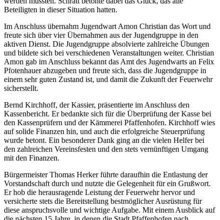
werden mussten. Schratt betonte dabei das Glück, das alle
Beteiligten in dieser Situation hatten.
Im Anschluss übernahm Jugendwart Amon Christian das Wort und
freute sich über vier Übernahmen aus der Jugendgruppe in den
aktiven Dienst. Die Jugendgruppe absolvierte zahlreiche Übungen
und bildete sich bei verschiedenen Veranstaltungen weiter. Christian
Amon gab im Anschluss bekannt das Amt des Jugendwarts an Felix
Pfotenhauer abzugeben und freute sich, dass die Jugendgruppe in
einem sehr guten Zustand ist, und damit die Zukunft der Feuerwehr
sicherstellt.
Bernd Kirchhoff, der Kassier, präsentierte im Anschluss den
Kassenbericht. Er bedankte sich für die Überprüfung der Kasse bei
den Kassenprüfern und der Kämmerei Pfaffenhofen. Kirchhoff wies
auf solide Finanzen hin, und auch die erfolgreiche Steuerprüfung
wurde betont. Ein besonderer Dank ging an die vielen Helfer bei
den zahlreichen Vereinsfesten und den stets vernünftigen Umgang
mit den Finanzen.
Bürgermeister Thomas Herker führte daraufhin die Entlastung der
Vorstandschaft durch und nutzte die Gelegenheit für ein Grußwort.
Er hob die herausragende Leistung der Feuerwehr hervor und
versicherte stets die Bereitstellung bestmöglicher Ausrüstung für
diese anspruchsvolle und wichtige Aufgabe. Mit einem Ausblick auf
die nächsten 15 Jahre, in denen die Stadt Pfaffenhofen nach