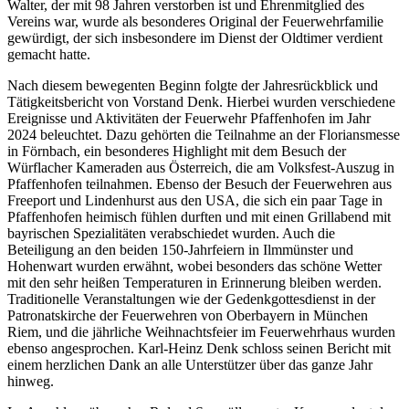
Walter, der mit 98 Jahren verstorben ist und Ehrenmitglied des
Vereins war, wurde als besonderes Original der Feuerwehrfamilie
gewürdigt, der sich insbesondere im Dienst der Oldtimer verdient
gemacht hatte.
Nach diesem bewegenten Beginn folgte der Jahresrückblick und
Tätigkeitsbericht von Vorstand Denk. Hierbei wurden verschiedene
Ereignisse und Aktivitäten der Feuerwehr Pfaffenhofen im Jahr
2024 beleuchtet. Dazu gehörten die Teilnahme an der Floriansmesse
in Förnbach, ein besonderes Highlight mit dem Besuch der
Würflacher Kameraden aus Österreich, die am Volksfest-Auszug in
Pfaffenhofen teilnahmen. Ebenso der Besuch der Feuerwehren aus
Freeport und Lindenhurst aus den USA, die sich ein paar Tage in
Pfaffenhofen heimisch fühlen durften und mit einen Grillabend mit
bayrischen Spezialitäten verabschiedet wurden. Auch die
Beteiligung an den beiden 150-Jahrfeiern in Ilmmünster und
Hohenwart wurden erwähnt, wobei besonders das schöne Wetter
mit den sehr heißen Temperaturen in Erinnerung bleiben werden.
Traditionelle Veranstaltungen wie der Gedenkgottesdienst in der
Patronatskirche der Feuerwehren von Oberbayern in München
Riem, und die jährliche Weihnachtsfeier im Feuerwehrhaus wurden
ebenso angesprochen. Karl-Heinz Denk schloss seinen Bericht mit
einem herzlichen Dank an alle Unterstützer über das ganze Jahr
hinweg.