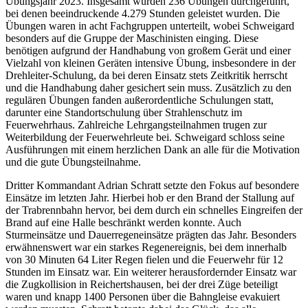
Übungsjahr 2023. Insgesamt wurden 236 Übungen durchgeführt,
bei denen beeindruckende 4.279 Stunden geleistet wurden. Die
Übungen waren in acht Fachgruppen unterteilt, wobei Schweigard
besonders auf die Gruppe der Maschinisten einging. Diese
benötigen aufgrund der Handhabung von großem Gerät und einer
Vielzahl von kleinen Geräten intensive Übung, insbesondere in der
Drehleiter-Schulung, da bei deren Einsatz stets Zeitkritik herrscht
und die Handhabung daher gesichert sein muss. Zusätzlich zu den
regulären Übungen fanden außerordentliche Schulungen statt,
darunter eine Standortschulung über Strahlenschutz im
Feuerwehrhaus. Zahlreiche Lehrgangsteilnahmen trugen zur
Weiterbildung der Feuerwehrleute bei. Schweigard schloss seine
Ausführungen mit einem herzlichen Dank an alle für die Motivation
und die gute Übungsteilnahme.
Dritter Kommandant Adrian Schratt setzte den Fokus auf besondere
Einsätze im letzten Jahr. Hierbei hob er den Brand der Stallung auf
der Trabrennbahn hervor, bei dem durch ein schnelles Eingreifen der
Brand auf eine Halle beschränkt werden konnte. Auch
Sturmeinsätze und Dauerregeneinsätze prägten das Jahr. Besonders
erwähnenswert war ein starkes Regenereignis, bei dem innerhalb
von 30 Minuten 64 Liter Regen fielen und die Feuerwehr für 12
Stunden im Einsatz war. Ein weiterer herausfordernder Einsatz war
die Zugkollision in Reichertshausen, bei der drei Züge beteiligt
waren und knapp 1400 Personen über die Bahngleise evakuiert