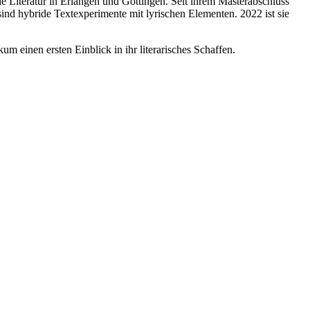
e Literatur in Erlangen und Göttingen. Seit ihrem Masterabschluss
sind hybride Textexperimente mit lyrischen Elementen. 2022 ist sie
 einen ersten Einblick in ihr literarisches Schaffen.