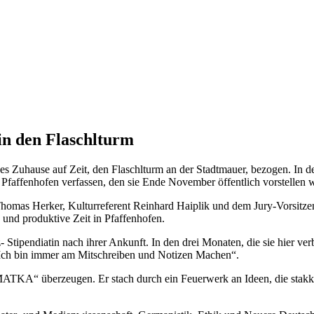
 in den Flaschlturm
eues Zuhause auf Zeit, den Flaschlturm an der Stadtmauer, bezogen. I
r Pfaffenhofen verfassen, den sie Ende November öffentlich vorstelle
Thomas Herker, Kulturreferent Reinhard Haiplik und dem Jury-Vorsitze
und produktive Zeit in Pfaffenhofen.
z- Stipendiatin nach ihrer Ankunft. In den drei Monaten, die sie hier ve
Ich bin immer am Mitschreiben und Notizen Machen“.
 „MATKA“ überzeugen. Er stach durch ein Feuerwerk an Ideen, die stak