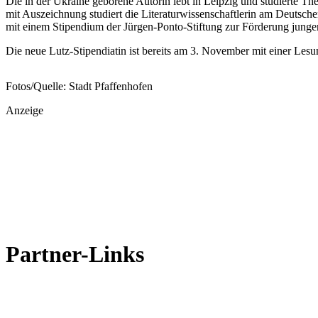
Die in der Ukraine geborene Autorin lebt in Leipzig und studierte T
mit Auszeichnung studiert die Literaturwissenschaftlerin am Deutschen
mit einem Stipendium der Jürgen-Ponto-Stiftung zur Förderung junge
Die neue Lutz-Stipendiatin ist bereits am 3. November mit einer Lesu
Fotos/Quelle: Stadt Pfaffenhofen
Anzeige
Partner-Links