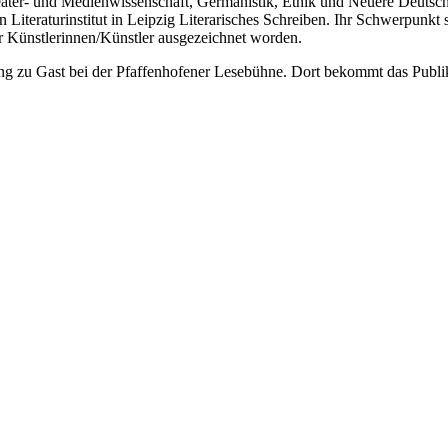
heater- und Medienwissenschaft, Germanistik, Ethik und Neuere Deutsch
 Literaturinstitut in Leipzig Literarisches Schreiben. Ihr Schwerpunkt 
r Künstlerinnen/Künstler ausgezeichnet worden.
ng zu Gast bei der Pfaffenhofener Lesebühne. Dort bekommt das Publikum