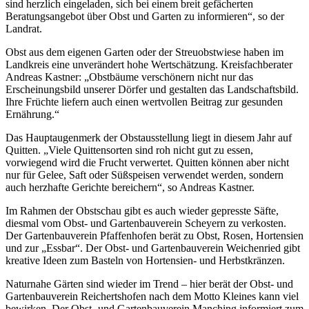
sind herzlich eingeladen, sich bei einem breit gefächerten
Beratungsangebot über Obst und Garten zu informieren“, so der
Landrat.
Obst aus dem eigenen Garten oder der Streuobstwiese haben im
Landkreis eine unverändert hohe Wertschätzung. Kreisfachberater
Andreas Kastner: „Obstbäume verschönern nicht nur das
Erscheinungsbild unserer Dörfer und gestalten das Landschaftsbild.
Ihre Früchte liefern auch einen wertvollen Beitrag zur gesunden
Ernährung.“
Das Hauptaugenmerk der Obstausstellung liegt in diesem Jahr auf
Quitten. „Viele Quittensorten sind roh nicht gut zu essen,
vorwiegend wird die Frucht verwertet. Quitten können aber nicht
nur für Gelee, Saft oder Süßspeisen verwendet werden, sondern
auch herzhafte Gerichte bereichern“, so Andreas Kastner.
Im Rahmen der Obstschau gibt es auch wieder gepresste Säfte,
diesmal vom Obst- und Gartenbauverein Scheyern zu verkosten.
Der Gartenbauverein Pfaffenhofen berät zu Obst, Rosen, Hortensien
und zur „Essbar“. Der Obst- und Gartenbauverein Weichenried gibt
kreative Ideen zum Basteln von Hortensien- und Herbstkränzen.
Naturnahe Gärten sind wieder im Trend – hier berät der Obst- und
Gartenbauverein Reichertshofen nach dem Motto Kleines kann viel
bewirken. Der Obst- und Gartenbauverein Manching informiert zum