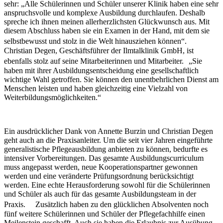
sehr: „Alle Schülerinnen und Schüler unserer Klinik haben eine sehr
anspruchsvolle und komplexe Ausbildung durchlaufen. Deshalb
spreche ich ihnen meinen allerherzlichsten Glückwunsch aus. Mit
diesem Abschluss haben sie ein Examen in der Hand, mit dem sie
selbstbewusst und stolz in die Welt hinausziehen können“.
Christian Degen, Geschäftsführer der Ilmtalklinik GmbH, ist
ebenfalls stolz auf seine Mitarbeiterinnen und Mitarbeiter. „Sie
haben mit ihrer Ausbildungsentscheidung eine gesellschaftlich
wichtige Wahl getroffen. Sie können den unentbehrlichen Dienst am
Menschen leisten und haben gleichzeitig eine Vielzahl von
Weiterbildungsmöglichkeiten.“
Ein ausdrücklicher Dank von Annette Burzin und Christian Degen
geht auch an die Praxisanleiter. Um die seit vier Jahren eingeführte
generalistische Pflegeausbildung anbieten zu können, bedurfte es
intensiver Vorbereitungen. Das gesamte Ausbildungscurriculum
muss angepasst werden, neue Kooperationspartner gewonnen
werden und eine veränderte Prüfungsordnung berücksichtigt
werden. Eine echte Herausforderung sowohl für die Schülerinnen
und Schüler als auch für das gesamte Ausbildungsteam in der
Praxis. Zusätzlich haben zu den glücklichen Absolventen noch
fünf weitere Schülerinnen und Schüler der Pflegefachhilfe einen
Meilenstein geschafft. Auch sie haben die Erlaubnis zur Ausübung