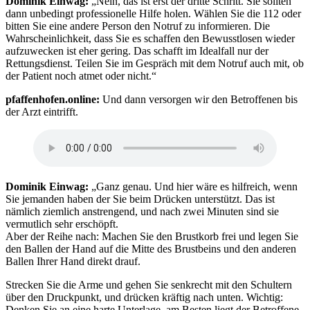
Dominik Einwag:
„Nein, das ist erst der dritte Schritt. Sie sollten
dann unbedingt professionelle Hilfe holen. Wählen Sie die 112 oder
bitten Sie eine andere Person den Notruf zu informieren. Die
Wahrscheinlichkeit, dass Sie es schaffen den Bewusstlosen wieder
aufzuwecken ist eher gering. Das schafft im Idealfall nur der
Rettungsdienst. Teilen Sie im Gespräch mit dem Notruf auch mit, ob
der Patient noch atmet oder nicht.“
pfaffenhofen.online
:
Und dann versorgen wir den Betroffenen bis
der Arzt eintrifft.
Dominik Einwag:
„Ganz genau. Und hier wäre es hilfreich, wenn
Sie jemanden haben der Sie beim Drücken unterstützt. Das ist
nämlich ziemlich anstrengend, und nach zwei Minuten sind sie
vermutlich sehr erschöpft.
Aber der Reihe nach: Machen Sie den Brustkorb frei und legen Sie
den Ballen der Hand auf die Mitte des Brustbeins und den anderen
Ballen Ihrer Hand direkt drauf.
Strecken Sie die Arme und gehen Sie senkrecht mit den Schultern
über den Druckpunkt, und drücken kräftig nach unten. Wichtig:
Denken Sie an eine harte Unterlage, am Besten liegt der Betroffene